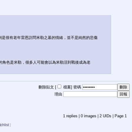
倒是很有老年雷恩訪問米勒之墓的情緒，並不是純然的悲傷
角的角色是米勒，很多人可能會以為米勒活到戰後成為老
刪除貼文 [
檔案
]
密碼
理由
1
replies |
0
images |
2
UIDs |
Page
1
chlist
]