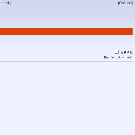
chlist
]
[Options]
樹狀檢視
Enable gallery mode