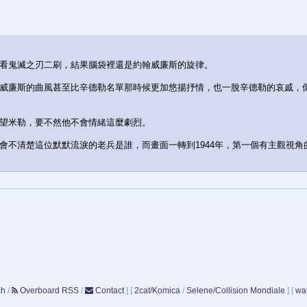
看鬼滅之刃二刷，結果腦袋裡還是約翰威廉斯的旋律。
威廉斯的曲風甚至比辛德勒名單那時候更加悠揚抒情，也一脫辛德勒的哀戚，
望米勒，要不然他不會情緒這麼劇烈。
會不清楚這位默默流淚的老兵是誰，而畫面一轉到1944年，第一個有主觀視
ch
/
Overboard RSS
/
Contact
]
[
2cat/Komica
/
Selene/Collision Mondiale
]
[
wat