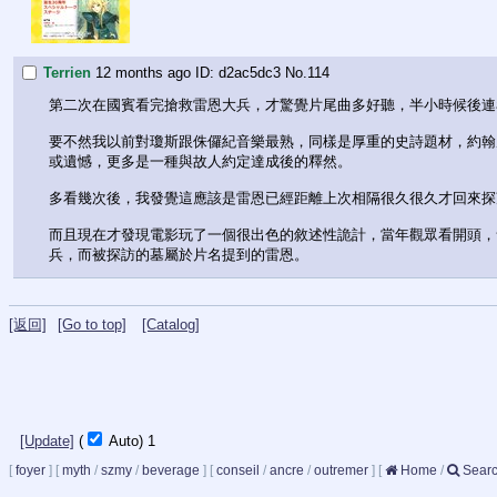
Terrien
12 months ago
d2ac5dc3
No.
114
第二次在國賓看完搶救雷恩大兵，才驚覺片尾曲多好聽，半小時候後連
要不然我以前對瓊斯跟侏儸紀音樂最熟，同樣是厚重的史詩題材，約翰
或遺憾，更多是一種與故人約定達成後的釋然。
多看幾次後，我發覺這應該是雷恩已經距離上次相隔很久很久才回來探
而且現在才發現電影玩了一個很出色的敘述性詭計，當年觀眾看開頭，
兵，而被探訪的墓屬於片名提到的雷恩。
[返回]
[Go to top]
[Catalog]
[Update]
(
Auto)
1
[
foyer
]
[
myth
/
szmy
/
beverage
]
[
conseil
/
ancre
/
outremer
]
[
Home
/
Sear