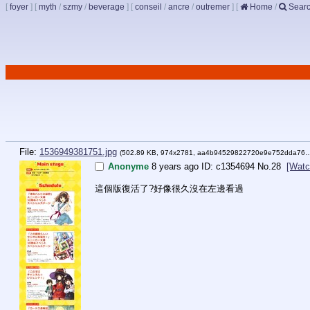
[
foyer
]
[
myth
/
szmy
/
beverage
]
[
conseil
/
ancre
/
outremer
]
[
Home
/
Sear
File:
1536949381751.jpg
(502.89 KB, 974x2781,
aa4b94529822720e9e752dda76…
Anonyme
8 years ago
c1354694
No.
28
[Watc
這個版復活了?好像很久沒在左邊看過