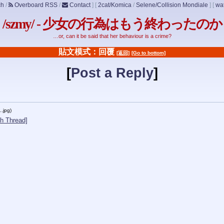
ch
/
Overboard RSS
/
Contact
]
[
2cat/Komica
/
Selene/Collision Mondiale
]
[
wat
/szmy/ - 少女の行為はもう終わったのか
…or, can it be said that her behaviour is a crime?
貼文模式：回覆
[返回]
[Go to bottom]
[
Post a Reply
]
.jpg
)
h Thread]